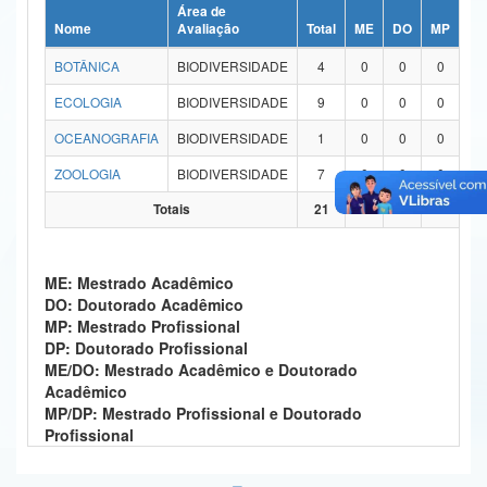
Área de
Ministério da Ciência, Tecnologia, Inovações e Comunicações
Nome
Avaliação
Total
ME
DO
MP
DP
BOTÂNICA
BIODIVERSIDADE
4
0
0
0
0
Ministério do Meio Ambiente
ECOLOGIA
BIODIVERSIDADE
9
0
0
0
0
Ministério do Turismo
OCEANOGRAFIA
BIODIVERSIDADE
1
0
0
0
0
Ministério do Desenvolvimento Regional
ZOOLOGIA
BIODIVERSIDADE
7
0
0
0
0
Controladoria-Geral da União
Totais
21
0
0
0
0
Ministério da Mulher, da Família e dos Direitos Humanos
ME: Mestrado Acadêmico
Secretaria-Geral
DO: Doutorado Acadêmico
MP: Mestrado Profissional
Secretaria de Governo
DP: Doutorado Profissional
ME/DO: Mestrado Acadêmico e Doutorado
Gabinete de Segurança Institucional
Acadêmico
MP/DP: Mestrado Profissional e Doutorado
Advocacia-Geral da União
Profissional
Banco Central do Brasil