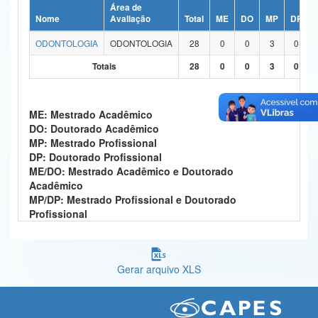
Área de
Ministério da Ciência, Tecnologia, Inovações e Comunicações
Nome
Avaliação
Total
ME
DO
MP
DP
ODONTOLOGIA
ODONTOLOGIA
28
0
0
3
0
Ministério do Meio Ambiente
Totais
28
0
0
3
0
Ministério do Turismo
Ministério do Desenvolvimento Regional
ME: Mestrado Acadêmico
DO: Doutorado Acadêmico
Controladoria-Geral da União
MP: Mestrado Profissional
DP: Doutorado Profissional
Ministério da Mulher, da Família e dos Direitos Humanos
ME/DO: Mestrado Acadêmico e Doutorado
Acadêmico
Secretaria-Geral
MP/DP: Mestrado Profissional e Doutorado
Profissional
Secretaria de Governo
Gabinete de Segurança Institucional
Gerar arquivo XLS
Advocacia-Geral da União
Banco Central do Brasil