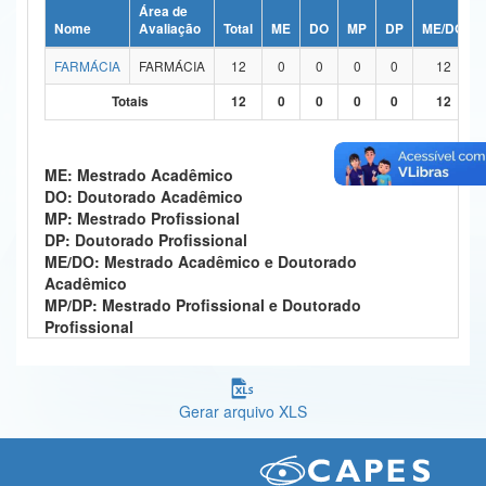
Área de
Ministério da Ciência, Tecnologia, Inovações e Comunicações
Nome
Avaliação
Total
ME
DO
MP
DP
ME/DO
FARMÁCIA
FARMÁCIA
12
0
0
0
0
12
Ministério do Meio Ambiente
Totais
12
0
0
0
0
12
Ministério do Turismo
Ministério do Desenvolvimento Regional
ME: Mestrado Acadêmico
DO: Doutorado Acadêmico
Controladoria-Geral da União
MP: Mestrado Profissional
DP: Doutorado Profissional
Ministério da Mulher, da Família e dos Direitos Humanos
ME/DO: Mestrado Acadêmico e Doutorado
Acadêmico
Secretaria-Geral
MP/DP: Mestrado Profissional e Doutorado
Profissional
Secretaria de Governo
Gabinete de Segurança Institucional
Gerar arquivo XLS
Advocacia-Geral da União
Banco Central do Brasil