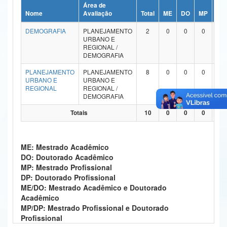
Área de
Ministério da Ciência, Tecnologia, Inovações e Comunicações
Nome
Avaliação
Total
ME
DO
MP
DP
DEMOGRAFIA
PLANEJAMENTO
2
0
0
0
0
Ministério do Meio Ambiente
URBANO E
REGIONAL /
Ministério do Turismo
DEMOGRAFIA
PLANEJAMENTO
PLANEJAMENTO
8
0
0
0
0
Ministério do Desenvolvimento Regional
URBANO E
URBANO E
REGIONAL
REGIONAL /
Controladoria-Geral da União
DEMOGRAFIA
Totais
10
0
0
0
0
Ministério da Mulher, da Família e dos Direitos Humanos
Secretaria-Geral
ME: Mestrado Acadêmico
Secretaria de Governo
DO: Doutorado Acadêmico
MP: Mestrado Profissional
Gabinete de Segurança Institucional
DP: Doutorado Profissional
ME/DO: Mestrado Acadêmico e Doutorado
Advocacia-Geral da União
Acadêmico
MP/DP: Mestrado Profissional e Doutorado
Banco Central do Brasil
Profissional