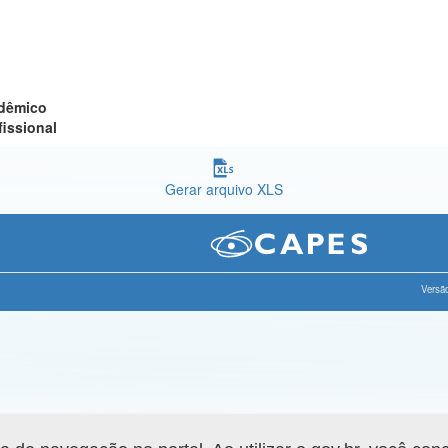
adêmico
fissional
Gerar arquivo XLS
Versão