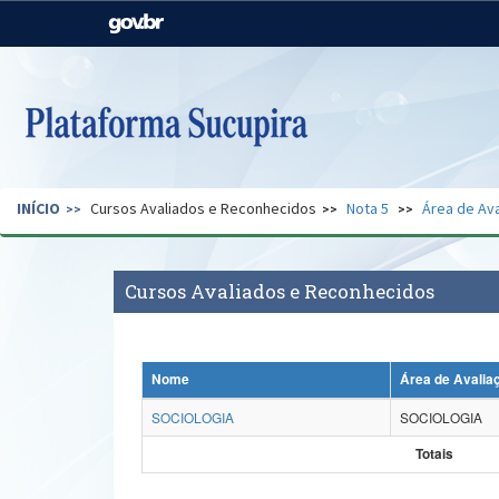
Casa Civil
Ministério da Justiça e
Segurança Pública
Ministério da Agricultura,
Ministério da Educação
Pecuária e Abastecimento
Ministério do Meio Ambiente
Ministério do Turismo
INÍCIO
Cursos Avaliados e Reconhecidos
Nota 5
Área de Ava
Secretaria de Governo
Gabinete de Segurança
Institucional
Cursos Avaliados e Reconhecidos
Nome
Área de Avalia
SOCIOLOGIA
SOCIOLOGIA
Totais