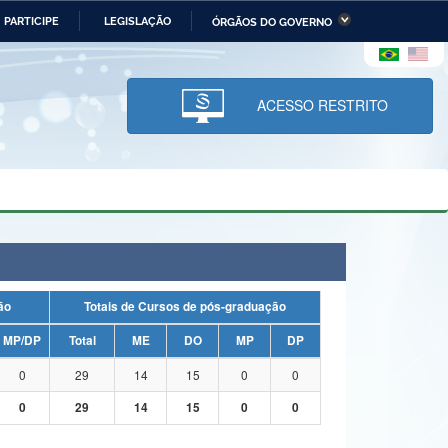
PARTICIPE
LEGISLAÇÃO
ÓRGÃOS DO GOVERNO
stério da Economia
Ministério da Infraestrutura
stério de Minas e Energia
Ministério da Ciência,
Tecnologia, Inovações e
ACESSO RESTRITO
Comunicações
tério da Mulher, da Família
Secretaria-Geral
s Direitos Humanos
lto
uação
Totais de Cursos de pós-graduação
MP/DP
Total
ME
DO
MP
DP
0
29
14
15
0
0
0
29
14
15
0
0