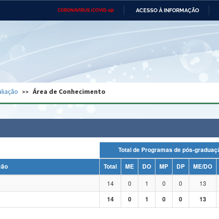
ACESSO À INFORMAÇÃO
CORONAVÍRUS (COVID-19)
Ministério da Defesa
Ministério das Relações
Mini
Exteriores
IR
PARA
O
CONTEÚDO
Ministério da Cidadania
Ministério da Saúde
Mini
Ministério do Desenvolvimento
Controladoria-Geral da União
Minis
Regional
e do
liação
Área de Conhecimento
Advocacia-Geral da União
Banco Central do Brasil
Plana
Total de Programas de pós-grad
ção
Total
ME
DO
MP
DP
ME/DO
14
0
1
0
0
13
14
0
1
0
0
13