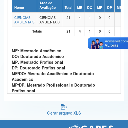
Área de
Ministério da Ciência, Tecnologia, Inovações e Comunicações
Nome
Avaliação
Total
ME
DO
MP
DP
ME/DO
CIÊNCIAS
CIÊNCIAS
21
4
1
0
0
14
Ministério do Meio Ambiente
AMBIENTAIS
AMBIENTAIS
Ministério do Turismo
Totais
21
4
1
0
0
14
Ministério do Desenvolvimento Regional
ME: Mestrado Acadêmico
Controladoria-Geral da União
DO: Doutorado Acadêmico
MP: Mestrado Profissional
Ministério da Mulher, da Família e dos Direitos Humanos
DP: Doutorado Profissional
ME/DO: Mestrado Acadêmico e Doutorado
Secretaria-Geral
Acadêmico
MP/DP: Mestrado Profissional e Doutorado
Secretaria de Governo
Profissional
Gabinete de Segurança Institucional
Advocacia-Geral da União
Gerar arquivo XLS
Banco Central do Brasil