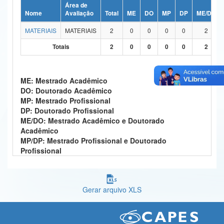
Área de
Ministério da Ciência, Tecnologia, Inovações e Comunicações
Nome
Avaliação
Total
ME
DO
MP
DP
ME/DO
MATERIAIS
MATERIAIS
2
0
0
0
0
2
Ministério do Meio Ambiente
Totais
2
0
0
0
0
2
Ministério do Turismo
Ministério do Desenvolvimento Regional
ME: Mestrado Acadêmico
DO: Doutorado Acadêmico
Controladoria-Geral da União
MP: Mestrado Profissional
DP: Doutorado Profissional
Ministério da Mulher, da Família e dos Direitos Humanos
ME/DO: Mestrado Acadêmico e Doutorado
Acadêmico
Secretaria-Geral
MP/DP: Mestrado Profissional e Doutorado
Profissional
Secretaria de Governo
Gabinete de Segurança Institucional
Gerar arquivo XLS
Advocacia-Geral da União
Banco Central do Brasil