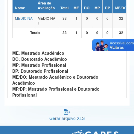
Área de
Ministério da Ciência, Tecnologia, Inovações e Comunicações
Nome
Avaliação
Total
ME
DO
MP
DP
ME/DO
MEDICINA
MEDICINA
33
1
0
0
0
32
Ministério do Meio Ambiente
I
Ministério do Turismo
Totais
33
1
0
0
0
32
Ministério do Desenvolvimento Regional
ME: Mestrado Acadêmico
Controladoria-Geral da União
DO: Doutorado Acadêmico
MP: Mestrado Profissional
Ministério da Mulher, da Família e dos Direitos Humanos
DP: Doutorado Profissional
ME/DO: Mestrado Acadêmico e Doutorado
Secretaria-Geral
Acadêmico
MP/DP: Mestrado Profissional e Doutorado
Secretaria de Governo
Profissional
Gabinete de Segurança Institucional
Advocacia-Geral da União
Gerar arquivo XLS
Banco Central do Brasil