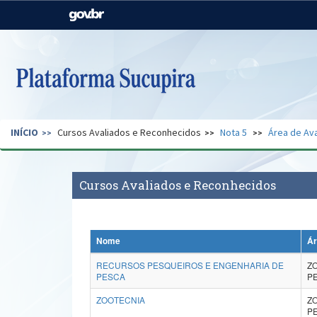
Casa Civil
Ministério da Justiça e
Segurança Pública
Ministério da Agricultura,
Ministério da Educação
Pecuária e Abastecimento
Ministério do Meio Ambiente
Ministério do Turismo
INÍCIO
Cursos Avaliados e Reconhecidos
Nota 5
Área de Ava
Secretaria de Governo
Gabinete de Segurança
Institucional
Cursos Avaliados e Reconhecidos
Nome
Ár
RECURSOS PESQUEIROS E ENGENHARIA DE
Z
PESCA
P
ZOOTECNIA
Z
P