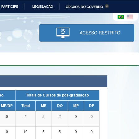
PARTICIPE
LEGISLAÇÃO
ÓRGÃOS DO GOVERNO
stério da Economia
Ministério da Infraestrutura
stério de Minas e Energia
Ministério da Ciência,
Tecnologia, Inovações e
ACESSO RESTRITO
Comunicações
tério da Mulher, da Família
Secretaria-Geral
s Direitos Humanos
lto
uação
Totais de Cursos de pós-graduação
MP/DP
Total
ME
DO
MP
DP
0
4
2
2
0
0
0
10
5
5
0
0