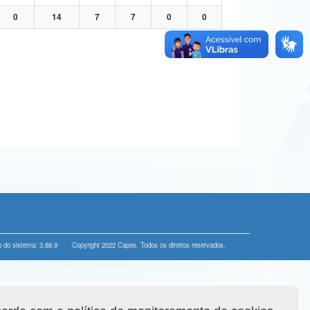
0
14
7
7
0
0
 do sistema: 3.88.9
Copyright 2022 Capes. Todos os direitos reservados.