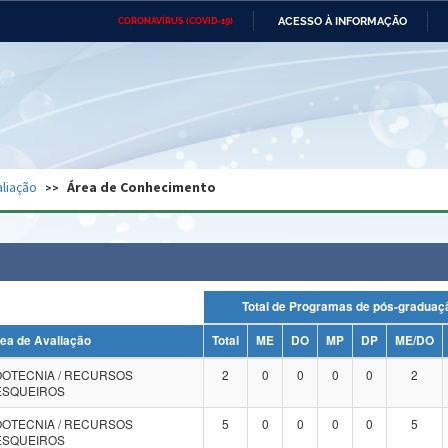
ACESSO À INFORMAÇÃO
CORONAVÍRUS (COVID-19)
Ministério da Defesa
Ministério das Relações
Mini
Exteriores
IR
PARA
O
CONTEÚDO
Ministério da Cidadania
Ministério da Saúde
Mini
Ministério do Desenvolvimento
Controladoria-Geral da União
Minis
Regional
e do
liação
Área de Conhecimento
Advocacia-Geral da União
Banco Central do Brasil
Plana
Total de Programas de pós-grad
ea de Avaliação
Total
ME
DO
MP
DP
ME/DO
OOTECNIA / RECURSOS
2
0
0
0
0
2
ESQUEIROS
OOTECNIA / RECURSOS
5
0
0
0
0
5
ESQUEIROS