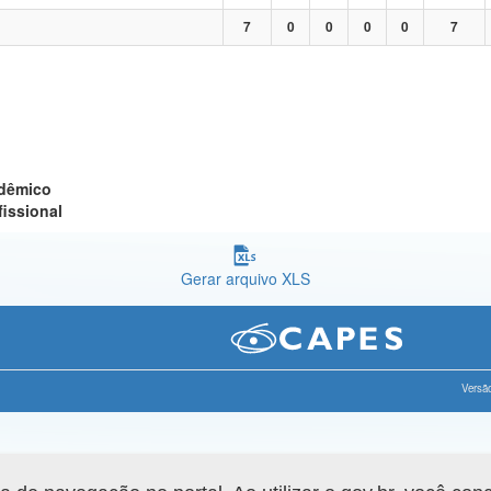
7
0
0
0
0
7
adêmico
fissional
Gerar arquivo XLS
Versão