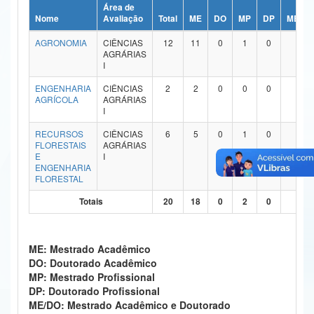
Área de
Ministério da Ciência, Tecnologia, Inovações e Comunicações
Nome
Avaliação
Total
ME
DO
MP
DP
ME/DO
AGRONOMIA
CIÊNCIAS
12
11
0
1
0
0
Ministério do Meio Ambiente
AGRÁRIAS
I
Ministério do Turismo
ENGENHARIA
CIÊNCIAS
2
2
0
0
0
0
AGRÍCOLA
AGRÁRIAS
Ministério do Desenvolvimento Regional
I
Controladoria-Geral da União
RECURSOS
CIÊNCIAS
6
5
0
1
0
0
FLORESTAIS
AGRÁRIAS
E
I
Ministério da Mulher, da Família e dos Direitos Humanos
ENGENHARIA
FLORESTAL
Secretaria-Geral
Totais
20
18
0
2
0
0
Secretaria de Governo
Gabinete de Segurança Institucional
ME: Mestrado Acadêmico
DO: Doutorado Acadêmico
Advocacia-Geral da União
MP: Mestrado Profissional
DP: Doutorado Profissional
Banco Central do Brasil
ME/DO: Mestrado Acadêmico e Doutorado