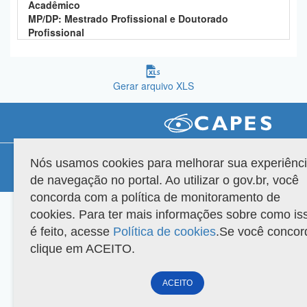
Acadêmico
Planalto
MP/DP: Mestrado Profissional e Doutorado
Profissional
Gerar arquivo XLS
Compatibilidade
Nós usamos cookies para melhorar sua experiênc
de navegação no portal. Ao utilizar o gov.br, você
Versão do sistema: 3.88.9
Copyright 2022 Capes. Todos os direitos reservados.
concorda com a política de monitoramento de
cookies. Para ter mais informações sobre como is
é feito, acesse
Política de cookies
.Se você concor
clique em ACEITO.
ACEITO