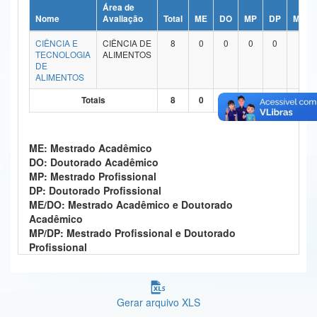
Área de
Ministério da Ciência, Tecnologia, Inovações e Comunicações
Nome
Avaliação
Total
ME
DO
MP
DP
ME/D
CIÊNCIA E
CIÊNCIA DE
8
0
0
0
0
7
Ministério do Meio Ambiente
TECNOLOGIA
ALIMENTOS
DE
Ministério do Turismo
ALIMENTOS
Totais
8
0
0
0
0
7
Ministério do Desenvolvimento Regional
Controladoria-Geral da União
ME: Mestrado Acadêmico
Ministério da Mulher, da Família e dos Direitos Humanos
DO: Doutorado Acadêmico
MP: Mestrado Profissional
Secretaria-Geral
DP: Doutorado Profissional
ME/DO: Mestrado Acadêmico e Doutorado
Secretaria de Governo
Acadêmico
MP/DP: Mestrado Profissional e Doutorado
Gabinete de Segurança Institucional
Profissional
Advocacia-Geral da União
Gerar arquivo XLS
Banco Central do Brasil