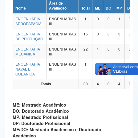
Área de
Ministério da Ciência, Tecnologia, Inovações e Comunicações
Nome
Avaliação
Total
ME
DO
MP
DP
ENGENHARIA
ENGENHARIAS
1
0
0
1
0
Ministério do Meio Ambiente
AEROESPACIAL
III
Ministério do Turismo
ENGENHARIA
ENGENHARIAS
15
0
0
3
0
DE PRODUÇÃO
III
Ministério do Desenvolvimento Regional
ENGENHARIA
ENGENHARIAS
22
4
0
0
0
MECÂNICA
III
Controladoria-Geral da União
ENGENHARIA
ENGENHARIAS
1
0
0
0
0
NAVAL E
III
Ministério da Mulher, da Família e dos Direitos Humanos
OCEÂNICA
Secretaria-Geral
Totais
39
4
0
4
0
Secretaria de Governo
ME: Mestrado Acadêmico
Gabinete de Segurança Institucional
DO: Doutorado Acadêmico
MP: Mestrado Profissional
Advocacia-Geral da União
DP: Doutorado Profissional
ME/DO: Mestrado Acadêmico e Doutorado
Banco Central do Brasil
Acadêmico