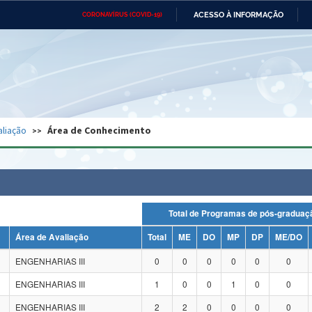
ACESSO À INFORMAÇÃO
CORONAVÍRUS (COVID-19)
Ministério da Defesa
Ministério das Relações
Mini
Exteriores
IR
PARA
O
CONTEÚDO
Ministério da Cidadania
Ministério da Saúde
Mini
Ministério do Desenvolvimento
Controladoria-Geral da União
Minis
Regional
e do
aliação
Área de Conhecimento
Advocacia-Geral da União
Banco Central do Brasil
Plana
Total de Programas de pós-grad
Área de Avaliação
Total
ME
DO
MP
DP
ME/DO
ENGENHARIAS III
0
0
0
0
0
0
ENGENHARIAS III
1
0
0
1
0
0
ENGENHARIAS III
2
2
0
0
0
0