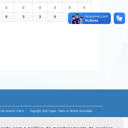
0
0
0
0
0
0
0
3
2
0
1
0
 do sistema: 3.88.9
Copyright 2022 Capes. Todos os direitos reservados.