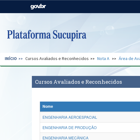
Casa Civil
Ministério da Justiça e
Segurança Pública
Ministério da Agricultura,
Ministério da Educação
Pecuária e Abastecimento
Ministério do Meio Ambiente
Ministério do Turismo
INÍCIO
Cursos Avaliados e Reconhecidos
Nota A
Área de Av
Secretaria de Governo
Gabinete de Segurança
Institucional
Cursos Avaliados e Reconhecidos
Nome
ENGENHARIA AEROESPACIAL
ENGENHARIA DE PRODUÇÃO
ENGENHARIA MECÂNICA