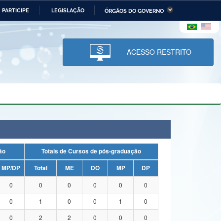
PARTICIPE
LEGISLAÇÃO
ÓRGÃOS DO GOVERNO
stério da Economia
Ministério da Infraestrutura
stério de Minas e Energia
Ministério da Ciência,
Tecnologia, Inovações e
ACESSO RESTRITO
Comunicações
tério da Mulher, da Família
Secretaria-Geral
s Direitos Humanos
lto
uação
Totais de Cursos de pós-graduação
MP/DP
Total
ME
DO
MP
DP
0
0
0
0
0
0
0
1
0
0
1
0
0
2
2
0
0
0