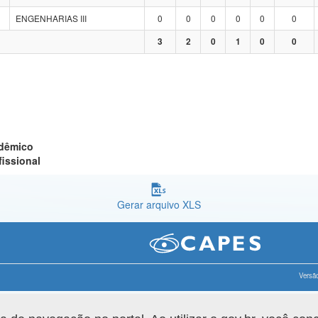
ENGENHARIAS III
0
0
0
0
0
0
3
2
0
1
0
0
adêmico
fissional
Gerar arquivo XLS
Versão