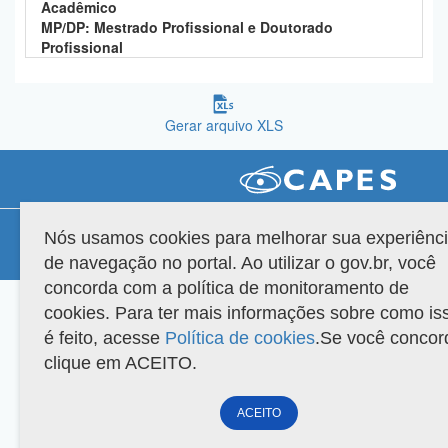
Acadêmico
Planalto
MP/DP: Mestrado Profissional e Doutorado
Profissional
Gerar arquivo XLS
Compatibilidade
Nós usamos cookies para melhorar sua experiênc
de navegação no portal. Ao utilizar o gov.br, você
Versão do sistema: 3.88.9
Copyright 2022 Capes. Todos os direitos reservados.
concorda com a política de monitoramento de
cookies. Para ter mais informações sobre como is
é feito, acesse
Política de cookies
.Se você concor
clique em ACEITO.
ACEITO