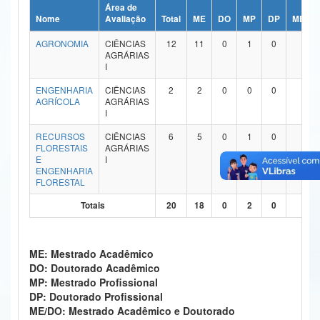
Área de
Ministério da Ciência, Tecnologia, Inovações e Comunicações
Nome
Avaliação
Total
ME
DO
MP
DP
ME/DO
AGRONOMIA
CIÊNCIAS
12
11
0
1
0
0
Ministério do Meio Ambiente
AGRÁRIAS
I
Ministério do Turismo
ENGENHARIA
CIÊNCIAS
2
2
0
0
0
0
AGRÍCOLA
AGRÁRIAS
Ministério do Desenvolvimento Regional
I
Controladoria-Geral da União
RECURSOS
CIÊNCIAS
6
5
0
1
0
0
FLORESTAIS
AGRÁRIAS
E
I
Ministério da Mulher, da Família e dos Direitos Humanos
ENGENHARIA
FLORESTAL
Secretaria-Geral
Totais
20
18
0
2
0
0
Secretaria de Governo
Gabinete de Segurança Institucional
ME: Mestrado Acadêmico
DO: Doutorado Acadêmico
Advocacia-Geral da União
MP: Mestrado Profissional
DP: Doutorado Profissional
Banco Central do Brasil
ME/DO: Mestrado Acadêmico e Doutorado