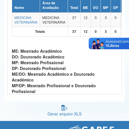
Área de
Ministério da Ciência, Tecnologia, Inovações e Comunicações
Nome
Avaliação
Total
ME
DO
MP
DP
ME
MEDICINA
MEDICINA
37
12
0
3
0
2
Ministério do Meio Ambiente
VETERINÁRIA
VETERINÁRIA
Ministério do Turismo
Totais
37
12
0
3
0
2
Ministério do Desenvolvimento Regional
ME: Mestrado Acadêmico
Controladoria-Geral da União
DO: Doutorado Acadêmico
MP: Mestrado Profissional
Ministério da Mulher, da Família e dos Direitos Humanos
DP: Doutorado Profissional
ME/DO: Mestrado Acadêmico e Doutorado
Secretaria-Geral
Acadêmico
MP/DP: Mestrado Profissional e Doutorado
Secretaria de Governo
Profissional
Gabinete de Segurança Institucional
Advocacia-Geral da União
Gerar arquivo XLS
Banco Central do Brasil