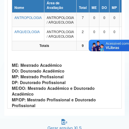
Área de
Ministério da Ciência, Tecnologia, Inovações e Comunicações
Nome
Avaliação
Total
ME
DO
MP
DP
ANTROPOLOGIA
ANTROPOLOGIA
7
0
0
0
0
Ministério do Meio Ambiente
/ ARQUEOLOGIA
Ministério do Turismo
ARQUEOLOGIA
ANTROPOLOGIA
2
0
0
0
0
/ ARQUEOLOGIA
Ministério do Desenvolvimento Regional
Totais
9
0
0
0
0
Controladoria-Geral da União
ME: Mestrado Acadêmico
Ministério da Mulher, da Família e dos Direitos Humanos
DO: Doutorado Acadêmico
MP: Mestrado Profissional
Secretaria-Geral
DP: Doutorado Profissional
ME/DO: Mestrado Acadêmico e Doutorado
Secretaria de Governo
Acadêmico
MP/DP: Mestrado Profissional e Doutorado
Gabinete de Segurança Institucional
Profissional
Advocacia-Geral da União
Banco Central do Brasil
Gerar arquivo XLS