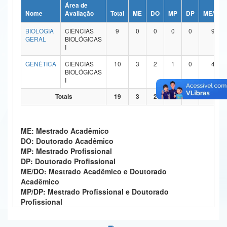
Área de
Ministério da Ciência, Tecnologia, Inovações e Comunicações
Nome
Avaliação
Total
ME
DO
MP
DP
ME/DO
BIOLOGIA
CIÊNCIAS
9
0
0
0
0
9
Ministério do Meio Ambiente
GERAL
BIOLÓGICAS
I
Ministério do Turismo
GENÉTICA
CIÊNCIAS
10
3
2
1
0
4
BIOLÓGICAS
Ministério do Desenvolvimento Regional
I
Controladoria-Geral da União
Totais
19
3
2
1
0
13
Ministério da Mulher, da Família e dos Direitos Humanos
ME: Mestrado Acadêmico
Secretaria-Geral
DO: Doutorado Acadêmico
MP: Mestrado Profissional
Secretaria de Governo
DP: Doutorado Profissional
ME/DO: Mestrado Acadêmico e Doutorado
Gabinete de Segurança Institucional
Acadêmico
MP/DP: Mestrado Profissional e Doutorado
Advocacia-Geral da União
Profissional
Banco Central do Brasil