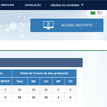
PARTICIPE
LEGISLAÇÃO
ÓRGÃOS DO GOVERNO
stério da Economia
Ministério da Infraestrutura
stério de Minas e Energia
Ministério da Ciência,
Tecnologia, Inovações e
ACESSO RESTRITO
Comunicações
tério da Mulher, da Família
Secretaria-Geral
s Direitos Humanos
lto
uação
Totais de Cursos de pós-graduação
MP/DP
Total
ME
DO
MP
DP
0
56
26
26
4
0
0
56
26
26
4
0