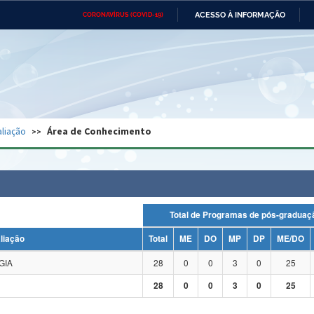
ACESSO À INFORMAÇÃO
CORONAVÍRUS (COVID-19)
Ministério da Defesa
Ministério das Relações
Mini
Exteriores
IR
PARA
O
CONTEÚDO
Ministério da Cidadania
Ministério da Saúde
Mini
Ministério do Desenvolvimento
Controladoria-Geral da União
Minis
Regional
e do
liação
Área de Conhecimento
Advocacia-Geral da União
Banco Central do Brasil
Plana
Total de Programas de pós-grad
liação
Total
ME
DO
MP
DP
ME/DO
GIA
28
0
0
3
0
25
28
0
0
3
0
25