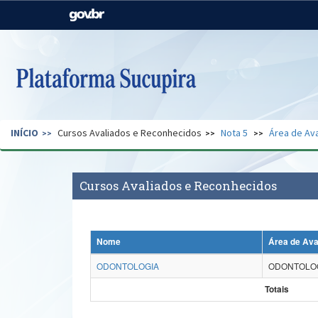
Casa Civil
Ministério da Justiça e
Segurança Pública
Ministério da Agricultura,
Ministério da Educação
Pecuária e Abastecimento
Ministério do Meio Ambiente
Ministério do Turismo
INÍCIO
Cursos Avaliados e Reconhecidos
Nota 5
Área de Ava
Secretaria de Governo
Gabinete de Segurança
Institucional
Cursos Avaliados e Reconhecidos
Nome
Área de Ava
ODONTOLOGIA
ODONTOLO
Totais