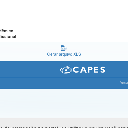
adêmico
fissional
Gerar arquivo XLS
Versão