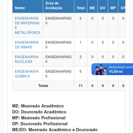
Área de
Ministério da Ciência, Tecnologia, Inovações e Comunicações
Nome
Avaliação
Total
ME
DO
MP
DP
ENGENHARIA
ENGENHARIAS
2
0
0
0
0
Ministério do Meio Ambiente
DE MATERIAIS
II
E
Ministério do Turismo
METALÚRGICA
ENGENHARIA
ENGENHARIAS
1
0
0
0
0
Ministério do Desenvolvimento Regional
DE MINAS
II
Controladoria-Geral da União
ENGENHARIA
ENGENHARIAS
3
0
0
0
0
NUCLEAR
II
Ministério da Mulher, da Família e dos Direitos Humanos
ENGENHARIA
ENGENHARIAS
5
0
0
0
0
QUÍMICA
II
Secretaria-Geral
Totais
11
0
0
0
0
Secretaria de Governo
Gabinete de Segurança Institucional
ME: Mestrado Acadêmico
DO: Doutorado Acadêmico
Advocacia-Geral da União
MP: Mestrado Profissional
DP: Doutorado Profissional
Banco Central do Brasil
ME/DO: Mestrado Acadêmico e Doutorado