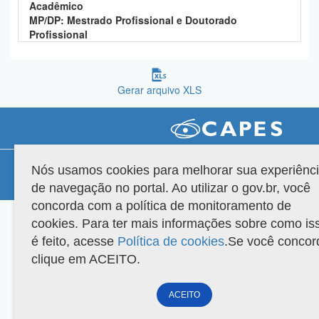
Acadêmico
Planalto
MP/DP: Mestrado Profissional e Doutorado
Profissional
Gerar arquivo XLS
Compatibilidade
Nós usamos cookies para melhorar sua experiênc
de navegação no portal. Ao utilizar o gov.br, você
Versão do sistema: 3.88.9
Copyright 2022 Capes. Todos os direitos reservados.
concorda com a política de monitoramento de
cookies. Para ter mais informações sobre como is
é feito, acesse
Política de cookies
.Se você concor
clique em ACEITO.
ACEITO