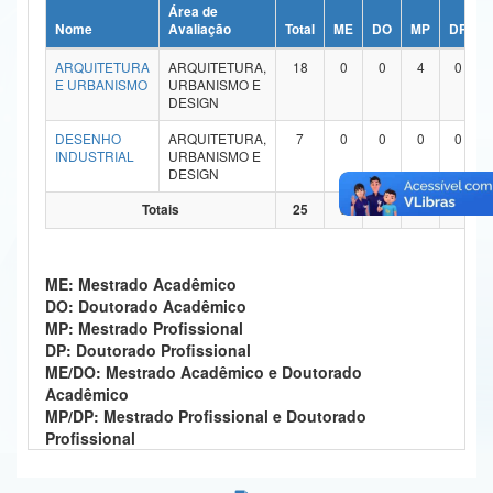
Área de
Ministério da Ciência, Tecnologia, Inovações e Comunicações
Nome
Avaliação
Total
ME
DO
MP
DP
ARQUITETURA
ARQUITETURA,
18
0
0
4
0
Ministério do Meio Ambiente
E URBANISMO
URBANISMO E
DESIGN
Ministério do Turismo
DESENHO
ARQUITETURA,
7
0
0
0
0
INDUSTRIAL
URBANISMO E
Ministério do Desenvolvimento Regional
DESIGN
Controladoria-Geral da União
Totais
25
0
0
4
0
Ministério da Mulher, da Família e dos Direitos Humanos
ME: Mestrado Acadêmico
Secretaria-Geral
DO: Doutorado Acadêmico
MP: Mestrado Profissional
Secretaria de Governo
DP: Doutorado Profissional
ME/DO: Mestrado Acadêmico e Doutorado
Gabinete de Segurança Institucional
Acadêmico
MP/DP: Mestrado Profissional e Doutorado
Advocacia-Geral da União
Profissional
Banco Central do Brasil