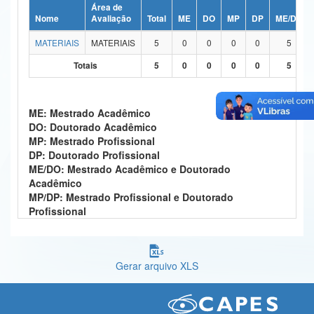
Área de
Ministério da Ciência, Tecnologia, Inovações e Comunicações
Nome
Avaliação
Total
ME
DO
MP
DP
ME/DO
MATERIAIS
MATERIAIS
5
0
0
0
0
5
Ministério do Meio Ambiente
Totais
5
0
0
0
0
5
Ministério do Turismo
Ministério do Desenvolvimento Regional
ME: Mestrado Acadêmico
DO: Doutorado Acadêmico
Controladoria-Geral da União
MP: Mestrado Profissional
DP: Doutorado Profissional
Ministério da Mulher, da Família e dos Direitos Humanos
ME/DO: Mestrado Acadêmico e Doutorado
Acadêmico
Secretaria-Geral
MP/DP: Mestrado Profissional e Doutorado
Profissional
Secretaria de Governo
Gabinete de Segurança Institucional
Gerar arquivo XLS
Advocacia-Geral da União
Banco Central do Brasil