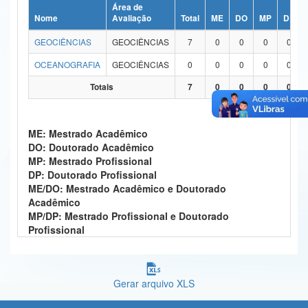
Área de
Ministério da Ciência, Tecnologia, Inovações e Comunicações
Nome
Avaliação
Total
ME
DO
MP
DP
GEOCIÊNCIAS
GEOCIÊNCIAS
7
0
0
0
0
Ministério do Meio Ambiente
OCEANOGRAFIA
GEOCIÊNCIAS
0
0
0
0
0
Ministério do Turismo
Totais
7
0
0
0
0
Ministério do Desenvolvimento Regional
Controladoria-Geral da União
ME: Mestrado Acadêmico
DO: Doutorado Acadêmico
Ministério da Mulher, da Família e dos Direitos Humanos
MP: Mestrado Profissional
DP: Doutorado Profissional
Secretaria-Geral
ME/DO: Mestrado Acadêmico e Doutorado
Acadêmico
Secretaria de Governo
MP/DP: Mestrado Profissional e Doutorado
Profissional
Gabinete de Segurança Institucional
Advocacia-Geral da União
Gerar arquivo XLS
Banco Central do Brasil