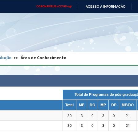
ACESSO À INFORMAÇÃO
CORONAVÍRUS (COVID-19)
Ministério da Defesa
Ministério das Relações
Mini
Exteriores
IR
PARA
O
CONTEÚDO
Ministério da Cidadania
Ministério da Saúde
Mini
Ministério do Desenvolvimento
Controladoria-Geral da União
Minis
Regional
e do
liação
Área de Conhecimento
Advocacia-Geral da União
Banco Central do Brasil
Plana
Total de Programas de pós-grad
Total
ME
DO
MP
DP
ME/DO
30
3
0
3
0
21
30
3
0
3
0
21