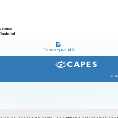
adêmico
fissional
Gerar arquivo XLS
Versão