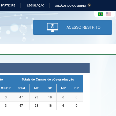
PARTICIPE
LEGISLAÇÃO
ÓRGÃOS DO GOVERNO
stério da Economia
Ministério da Infraestrutura
stério de Minas e Energia
Ministério da Ciência,
Tecnologia, Inovações e
ACESSO RESTRITO
Comunicações
tério da Mulher, da Família
Secretaria-Geral
s Direitos Humanos
lto
uação
Totais de Cursos de pós-graduação
MP/DP
Total
ME
DO
MP
DP
3
47
23
18
6
0
3
47
23
18
6
0