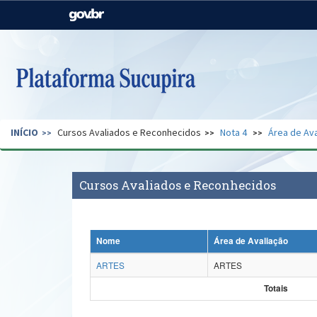
Casa Civil
Ministério da Justiça e
Segurança Pública
Ministério da Agricultura,
Ministério da Educação
Pecuária e Abastecimento
Ministério do Meio Ambiente
Ministério do Turismo
INÍCIO
Cursos Avaliados e Reconhecidos
Nota 4
Área de Ava
Secretaria de Governo
Gabinete de Segurança
Institucional
Cursos Avaliados e Reconhecidos
Nome
Área de Avaliação
ARTES
ARTES
Totais