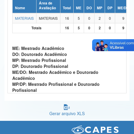
Área de
Ministério da Ciência, Tecnologia, Inovações e Comunicações
Nome
Avaliação
Total
ME
DO
MP
DP
ME/DO
MATERIAIS
MATERIAIS
16
5
0
2
0
9
Ministério do Meio Ambiente
Totais
16
5
0
2
0
9
Ministério do Turismo
Ministério do Desenvolvimento Regional
ME: Mestrado Acadêmico
DO: Doutorado Acadêmico
Controladoria-Geral da União
MP: Mestrado Profissional
DP: Doutorado Profissional
Ministério da Mulher, da Família e dos Direitos Humanos
ME/DO: Mestrado Acadêmico e Doutorado
Acadêmico
Secretaria-Geral
MP/DP: Mestrado Profissional e Doutorado
Profissional
Secretaria de Governo
Gabinete de Segurança Institucional
Gerar arquivo XLS
Advocacia-Geral da União
Banco Central do Brasil