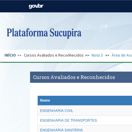
Casa Civil
Ministério da Justiça e
Segurança Pública
Ministério da Agricultura,
Ministério da Educação
Pecuária e Abastecimento
Ministério do Meio Ambiente
Ministério do Turismo
INÍCIO
Cursos Avaliados e Reconhecidos
Nota 3
Área de Ava
Secretaria de Governo
Gabinete de Segurança
Institucional
Cursos Avaliados e Reconhecidos
Nome
ENGENHARIA CIVIL
ENGENHARIA DE TRANSPORTES
ENGENHARIA SANITÁRIA