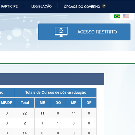
PARTICIPE
LEGISLAÇÃO
ÓRGÃOS DO GOVERNO
stério da Economia
Ministério da Infraestrutura
stério de Minas e Energia
Ministério da Ciência,
Tecnologia, Inovações e
ACESSO RESTRITO
Comunicações
tério da Mulher, da Família
Secretaria-Geral
s Direitos Humanos
lto
uação
Totais de Cursos de pós-graduação
MP/DP
Total
ME
DO
MP
DP
0
22
11
0
11
0
0
2
1
1
0
0
0
14
6
0
8
0