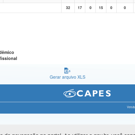
32
17
0
15
0
0
adêmico
fissional
Gerar arquivo XLS
Versão