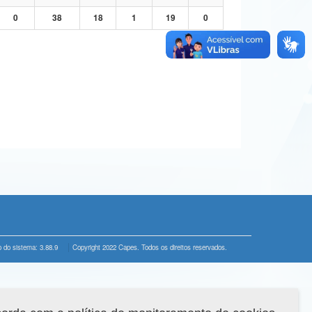
0
38
18
1
19
0
 do sistema: 3.88.9
Copyright 2022 Capes. Todos os direitos reservados.