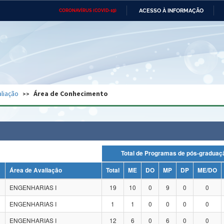
ACESSO À INFORMAÇÃO
CORONAVÍRUS (COVID-19)
Ministério da Defesa
Ministério das Relações
Mini
Exteriores
IR
PARA
O
CONTEÚDO
Ministério da Cidadania
Ministério da Saúde
Mini
Ministério do Desenvolvimento
Controladoria-Geral da União
Minis
Regional
e do
liação
Área de Conhecimento
Advocacia-Geral da União
Banco Central do Brasil
Plana
Total de Programas de pós-grad
Área de Avaliação
Total
ME
DO
MP
DP
ME/DO
ENGENHARIAS I
19
10
0
9
0
0
ENGENHARIAS I
1
1
0
0
0
0
ENGENHARIAS I
12
6
0
6
0
0