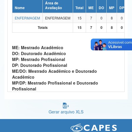
Área de
Ministério da Ciência, Tecnologia, Inovações e Comunicações
Nome
Avaliação
Total
ME
DO
MP
DP
M
ENFERMAGEM
ENFERMAGEM
15
7
0
8
0
Ministério do Meio Ambiente
Totais
15
7
0
8
0
Ministério do Turismo
Ministério do Desenvolvimento Regional
ME: Mestrado Acadêmico
DO: Doutorado Acadêmico
Controladoria-Geral da União
MP: Mestrado Profissional
DP: Doutorado Profissional
Ministério da Mulher, da Família e dos Direitos Humanos
ME/DO: Mestrado Acadêmico e Doutorado
Acadêmico
Secretaria-Geral
MP/DP: Mestrado Profissional e Doutorado
Profissional
Secretaria de Governo
Gabinete de Segurança Institucional
Gerar arquivo XLS
Advocacia-Geral da União
Banco Central do Brasil