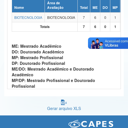
Área de
Ministério da Ciência, Tecnologia, Inovações e Comunicações
Nome
Avaliação
Total
ME
DO
MP
DP
BIOTECNOLOGIA
BIOTECNOLOGIA
7
6
0
1
0
Ministério do Meio Ambiente
Totais
7
6
0
1
0
Ministério do Turismo
Ministério do Desenvolvimento Regional
ME: Mestrado Acadêmico
DO: Doutorado Acadêmico
Controladoria-Geral da União
MP: Mestrado Profissional
DP: Doutorado Profissional
Ministério da Mulher, da Família e dos Direitos Humanos
ME/DO: Mestrado Acadêmico e Doutorado
Acadêmico
Secretaria-Geral
MP/DP: Mestrado Profissional e Doutorado
Profissional
Secretaria de Governo
Gabinete de Segurança Institucional
Gerar arquivo XLS
Advocacia-Geral da União
Banco Central do Brasil