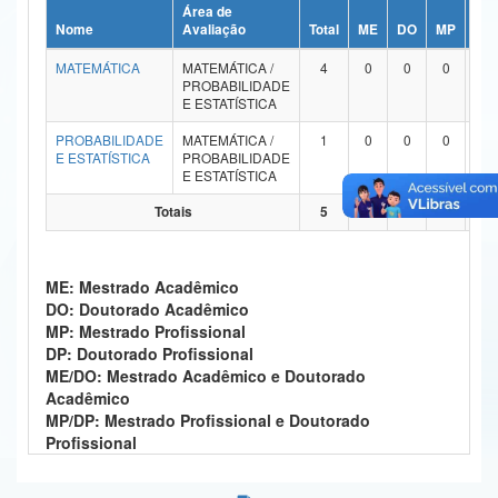
Área de
Ministério da Ciência, Tecnologia, Inovações e Comunicações
Nome
Avaliação
Total
ME
DO
MP
DP
MATEMÁTICA
MATEMÁTICA /
4
0
0
0
0
Ministério do Meio Ambiente
PROBABILIDADE
E ESTATÍSTICA
Ministério do Turismo
PROBABILIDADE
MATEMÁTICA /
1
0
0
0
0
E ESTATÍSTICA
PROBABILIDADE
Ministério do Desenvolvimento Regional
E ESTATÍSTICA
Controladoria-Geral da União
Totais
5
0
0
0
0
Ministério da Mulher, da Família e dos Direitos Humanos
ME: Mestrado Acadêmico
Secretaria-Geral
DO: Doutorado Acadêmico
MP: Mestrado Profissional
Secretaria de Governo
DP: Doutorado Profissional
ME/DO: Mestrado Acadêmico e Doutorado
Gabinete de Segurança Institucional
Acadêmico
MP/DP: Mestrado Profissional e Doutorado
Advocacia-Geral da União
Profissional
Banco Central do Brasil