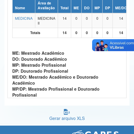
Área de
Ministério da Ciência, Tecnologia, Inovações e Comunicações
Nome
Avaliação
Total
ME
DO
MP
DP
ME/DO
MEDICINA
MEDICINA
14
0
0
0
0
14
Ministério do Meio Ambiente
II
Ministério do Turismo
Totais
14
0
0
0
0
14
Ministério do Desenvolvimento Regional
ME: Mestrado Acadêmico
Controladoria-Geral da União
DO: Doutorado Acadêmico
MP: Mestrado Profissional
Ministério da Mulher, da Família e dos Direitos Humanos
DP: Doutorado Profissional
ME/DO: Mestrado Acadêmico e Doutorado
Secretaria-Geral
Acadêmico
MP/DP: Mestrado Profissional e Doutorado
Secretaria de Governo
Profissional
Gabinete de Segurança Institucional
Advocacia-Geral da União
Gerar arquivo XLS
Banco Central do Brasil