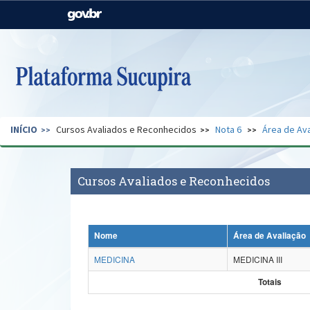
Casa Civil
Ministério da Justiça e
Segurança Pública
Ministério da Agricultura,
Ministério da Educação
Pecuária e Abastecimento
Ministério do Meio Ambiente
Ministério do Turismo
INÍCIO
Cursos Avaliados e Reconhecidos
Nota 6
Área de Ava
Secretaria de Governo
Gabinete de Segurança
Institucional
Cursos Avaliados e Reconhecidos
Nome
Área de Avaliação
MEDICINA
MEDICINA III
Totais