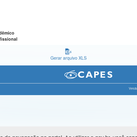
adêmico
fissional
Gerar arquivo XLS
Versão