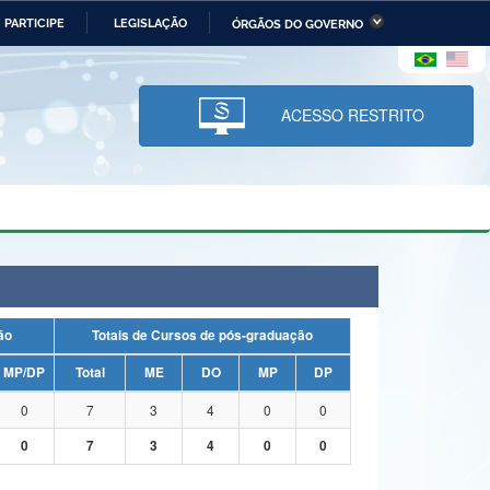
PARTICIPE
LEGISLAÇÃO
ÓRGÃOS DO GOVERNO
stério da Economia
Ministério da Infraestrutura
stério de Minas e Energia
Ministério da Ciência,
Tecnologia, Inovações e
ACESSO RESTRITO
Comunicações
tério da Mulher, da Família
Secretaria-Geral
s Direitos Humanos
lto
uação
Totais de Cursos de pós-graduação
MP/DP
Total
ME
DO
MP
DP
0
7
3
4
0
0
0
7
3
4
0
0