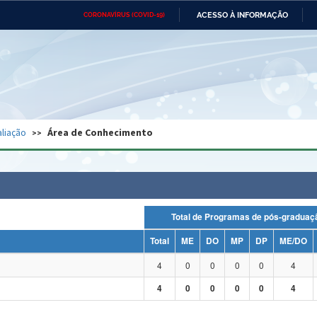
ACESSO À INFORMAÇÃO
CORONAVÍRUS (COVID-19)
Ministério da Defesa
Ministério das Relações
Mini
Exteriores
IR
PARA
O
CONTEÚDO
Ministério da Cidadania
Ministério da Saúde
Mini
Ministério do Desenvolvimento
Controladoria-Geral da União
Minis
Regional
e do
liação
Área de Conhecimento
Advocacia-Geral da União
Banco Central do Brasil
Plana
Total de Programas de pós-grad
Total
ME
DO
MP
DP
ME/DO
4
0
0
0
0
4
4
0
0
0
0
4