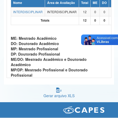
Nome
Área de Avaliação
Total
ME
DO
MP
Ministério da Ciência, Tecnologia, Inovações e Comunicações
INTERDISCIPLINAR
INTERDISCIPLINAR
12
0
0
0
Ministério do Meio Ambiente
Totais
12
0
0
0
Ministério do Turismo
ME: Mestrado Acadêmico
Ministério do Desenvolvimento Regional
DO: Doutorado Acadêmico
MP: Mestrado Profissional
Controladoria-Geral da União
DP: Doutorado Profissional
ME/DO: Mestrado Acadêmico e Doutorado
Ministério da Mulher, da Família e dos Direitos Humanos
Acadêmico
MP/DP: Mestrado Profissional e Doutorado
Secretaria-Geral
Profissional
Secretaria de Governo
Gabinete de Segurança Institucional
Gerar arquivo XLS
Advocacia-Geral da União
Banco Central do Brasil