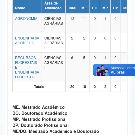
Área de
Ministério da Ciência, Tecnologia, Inovações e Comunicações
Nome
Avaliação
Total
ME
DO
MP
DP
ME/DO
AGRONOMIA
CIÊNCIAS
12
11
0
1
0
0
Ministério do Meio Ambiente
AGRÁRIAS
I
Ministério do Turismo
ENGENHARIA
CIÊNCIAS
2
2
0
0
0
0
AGRÍCOLA
AGRÁRIAS
Ministério do Desenvolvimento Regional
I
Controladoria-Geral da União
RECURSOS
CIÊNCIAS
6
5
0
1
0
0
FLORESTAIS
AGRÁRIAS
E
I
Ministério da Mulher, da Família e dos Direitos Humanos
ENGENHARIA
FLORESTAL
Secretaria-Geral
Totais
20
18
0
2
0
0
Secretaria de Governo
Gabinete de Segurança Institucional
ME: Mestrado Acadêmico
DO: Doutorado Acadêmico
Advocacia-Geral da União
MP: Mestrado Profissional
DP: Doutorado Profissional
Banco Central do Brasil
ME/DO: Mestrado Acadêmico e Doutorado