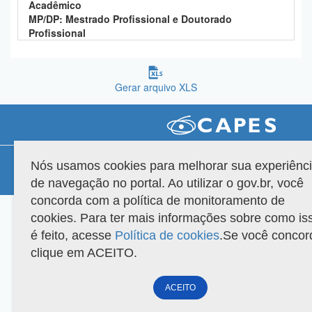
Acadêmico
Planalto
MP/DP: Mestrado Profissional e Doutorado
Profissional
Gerar arquivo XLS
Compatibilidade
Nós usamos cookies para melhorar sua experiênc
de navegação no portal. Ao utilizar o gov.br, você
Versão do sistema: 3.88.9
Copyright 2022 Capes. Todos os direitos reservados.
concorda com a política de monitoramento de
cookies. Para ter mais informações sobre como is
é feito, acesse
Política de cookies
.Se você concor
clique em ACEITO.
ACEITO