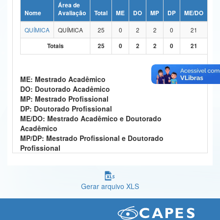
Área de
Ministério da Ciência, Tecnologia, Inovações e Comunicações
Nome
Avaliação
Total
ME
DO
MP
DP
ME/DO
MP
QUÍMICA
QUÍMICA
25
0
2
2
0
21
Ministério do Meio Ambiente
Totais
25
0
2
2
0
21
Ministério do Turismo
Ministério do Desenvolvimento Regional
ME: Mestrado Acadêmico
DO: Doutorado Acadêmico
Controladoria-Geral da União
MP: Mestrado Profissional
DP: Doutorado Profissional
Ministério da Mulher, da Família e dos Direitos Humanos
ME/DO: Mestrado Acadêmico e Doutorado
Acadêmico
Secretaria-Geral
MP/DP: Mestrado Profissional e Doutorado
Profissional
Secretaria de Governo
Gabinete de Segurança Institucional
Gerar arquivo XLS
Advocacia-Geral da União
Banco Central do Brasil