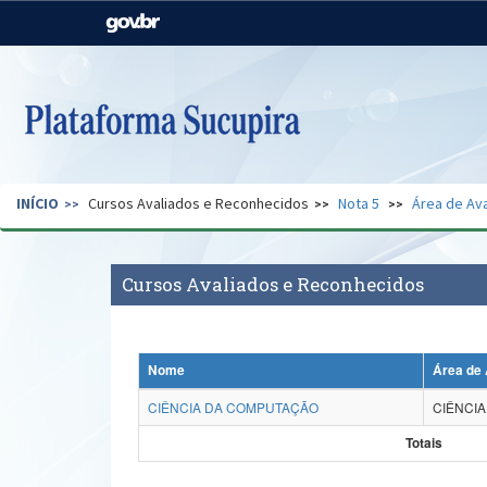
Casa Civil
Ministério da Justiça e
Segurança Pública
Ministério da Agricultura,
Ministério da Educação
Pecuária e Abastecimento
Ministério do Meio Ambiente
Ministério do Turismo
INÍCIO
Cursos Avaliados e Reconhecidos
Nota 5
Área de Ava
Secretaria de Governo
Gabinete de Segurança
Institucional
Cursos Avaliados e Reconhecidos
Nome
Área de 
CIÊNCIA DA COMPUTAÇÃO
CIÊNCI
Totais