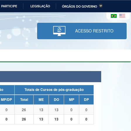
PARTICIPE
LEGISLAÇÃO
ÓRGÃOS DO GOVERNO
stério da Economia
Ministério da Infraestrutura
stério de Minas e Energia
Ministério da Ciência,
Tecnologia, Inovações e
ACESSO RESTRITO
Comunicações
tério da Mulher, da Família
Secretaria-Geral
s Direitos Humanos
lto
uação
Totais de Cursos de pós-graduação
MP/DP
Total
ME
DO
MP
DP
0
26
13
13
0
0
0
26
13
13
0
0