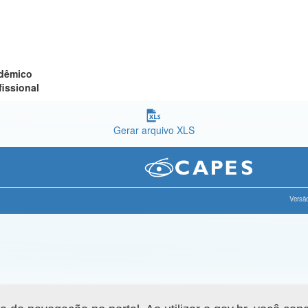
adêmico
fissional
Gerar arquivo XLS
Versão