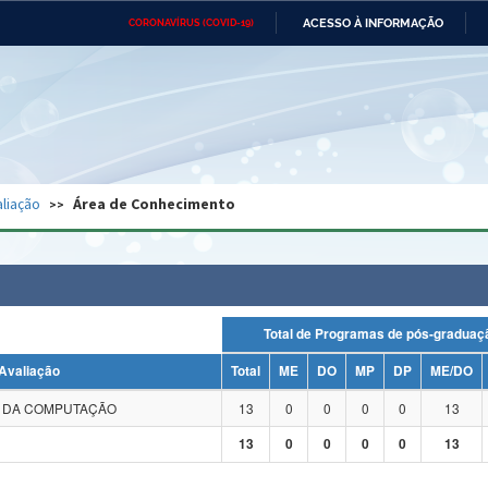
ACESSO À INFORMAÇÃO
CORONAVÍRUS (COVID-19)
Ministério da Defesa
Ministério das Relações
Mini
Exteriores
IR
PARA
O
CONTEÚDO
Ministério da Cidadania
Ministério da Saúde
Mini
Ministério do Desenvolvimento
Controladoria-Geral da União
Minis
Regional
e do
liação
Área de Conhecimento
Advocacia-Geral da União
Banco Central do Brasil
Plana
Total de Programas de pós-grad
Avaliação
Total
ME
DO
MP
DP
ME/DO
A DA COMPUTAÇÃO
13
0
0
0
0
13
13
0
0
0
0
13