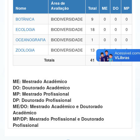
Área de
Ministério da Ciência, Tecnologia, Inovações e Comunicações
Nome
Avaliação
Total
ME
DO
MP
DP
BOTÂNICA
BIODIVERSIDADE
9
0
0
0
0
Ministério do Meio Ambiente
ECOLOGIA
BIODIVERSIDADE
18
0
0
0
0
Ministério do Turismo
OCEANOGRAFIA
BIODIVERSIDADE
1
0
0
0
0
Ministério do Desenvolvimento Regional
ZOOLOGIA
BIODIVERSIDADE
13
0
0
0
0
Controladoria-Geral da União
Totais
41
0
0
0
0
Ministério da Mulher, da Família e dos Direitos Humanos
ME: Mestrado Acadêmico
Secretaria-Geral
DO: Doutorado Acadêmico
MP: Mestrado Profissional
Secretaria de Governo
DP: Doutorado Profissional
ME/DO: Mestrado Acadêmico e Doutorado
Gabinete de Segurança Institucional
Acadêmico
MP/DP: Mestrado Profissional e Doutorado
Advocacia-Geral da União
Profissional
Banco Central do Brasil