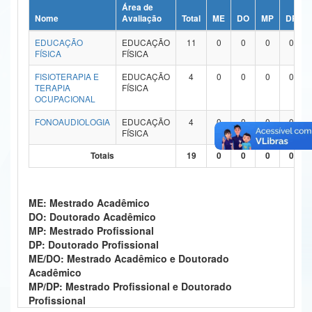
Área de
Ministério da Ciência, Tecnologia, Inovações e Comunicações
Nome
Avaliação
Total
ME
DO
MP
DP
EDUCAÇÃO
EDUCAÇÃO
11
0
0
0
0
Ministério do Meio Ambiente
FÍSICA
FÍSICA
Ministério do Turismo
FISIOTERAPIA E
EDUCAÇÃO
4
0
0
0
0
TERAPIA
FÍSICA
OCUPACIONAL
Ministério do Desenvolvimento Regional
FONOAUDIOLOGIA
EDUCAÇÃO
4
0
0
0
0
Controladoria-Geral da União
FÍSICA
Totais
19
0
0
0
0
Ministério da Mulher, da Família e dos Direitos Humanos
Secretaria-Geral
ME: Mestrado Acadêmico
Secretaria de Governo
DO: Doutorado Acadêmico
MP: Mestrado Profissional
Gabinete de Segurança Institucional
DP: Doutorado Profissional
ME/DO: Mestrado Acadêmico e Doutorado
Advocacia-Geral da União
Acadêmico
MP/DP: Mestrado Profissional e Doutorado
Banco Central do Brasil
Profissional