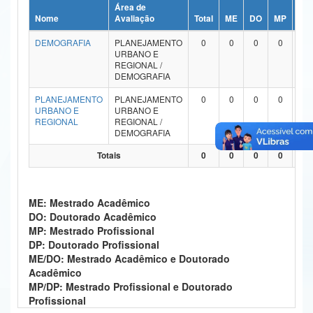
Área de
Ministério da Ciência, Tecnologia, Inovações e Comunicações
Nome
Avaliação
Total
ME
DO
MP
DP
DEMOGRAFIA
PLANEJAMENTO
0
0
0
0
0
Ministério do Meio Ambiente
URBANO E
REGIONAL /
Ministério do Turismo
DEMOGRAFIA
PLANEJAMENTO
PLANEJAMENTO
0
0
0
0
0
Ministério do Desenvolvimento Regional
URBANO E
URBANO E
REGIONAL
REGIONAL /
Controladoria-Geral da União
DEMOGRAFIA
Totais
0
0
0
0
0
Ministério da Mulher, da Família e dos Direitos Humanos
Secretaria-Geral
ME: Mestrado Acadêmico
Secretaria de Governo
DO: Doutorado Acadêmico
MP: Mestrado Profissional
Gabinete de Segurança Institucional
DP: Doutorado Profissional
ME/DO: Mestrado Acadêmico e Doutorado
Advocacia-Geral da União
Acadêmico
MP/DP: Mestrado Profissional e Doutorado
Banco Central do Brasil
Profissional