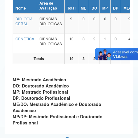
Área de
Ministério da Ciência, Tecnologia, Inovações e Comunicações
Nome
Avaliação
Total
ME
DO
MP
DP
ME/DO
BIOLOGIA
CIÊNCIAS
9
0
0
0
0
9
Ministério do Meio Ambiente
GERAL
BIOLÓGICAS
I
Ministério do Turismo
GENÉTICA
CIÊNCIAS
10
3
2
1
0
4
BIOLÓGICAS
Ministério do Desenvolvimento Regional
I
Controladoria-Geral da União
Totais
19
3
2
1
0
13
Ministério da Mulher, da Família e dos Direitos Humanos
ME: Mestrado Acadêmico
Secretaria-Geral
DO: Doutorado Acadêmico
MP: Mestrado Profissional
Secretaria de Governo
DP: Doutorado Profissional
ME/DO: Mestrado Acadêmico e Doutorado
Gabinete de Segurança Institucional
Acadêmico
MP/DP: Mestrado Profissional e Doutorado
Advocacia-Geral da União
Profissional
Banco Central do Brasil