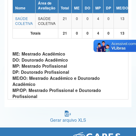
Área de
Ministério da Ciência, Tecnologia, Inovações e Comunicações
Nome
Avaliação
Total
ME
DO
MP
DP
ME/DO
M
SAÚDE
SAÚDE
21
0
0
4
0
13
Ministério do Meio Ambiente
COLETIVA
COLETIVA
Ministério do Turismo
Totais
21
0
0
4
0
13
Ministério do Desenvolvimento Regional
ME: Mestrado Acadêmico
Controladoria-Geral da União
DO: Doutorado Acadêmico
MP: Mestrado Profissional
Ministério da Mulher, da Família e dos Direitos Humanos
DP: Doutorado Profissional
ME/DO: Mestrado Acadêmico e Doutorado
Secretaria-Geral
Acadêmico
MP/DP: Mestrado Profissional e Doutorado
Secretaria de Governo
Profissional
Gabinete de Segurança Institucional
Advocacia-Geral da União
Gerar arquivo XLS
Banco Central do Brasil