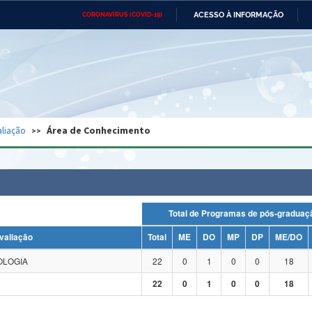
ACESSO À INFORMAÇÃO
CORONAVÍRUS (COVID-19)
Ministério da Defesa
Ministério das Relações
Mini
Exteriores
IR
PARA
O
CONTEÚDO
Ministério da Cidadania
Ministério da Saúde
Mini
Ministério do Desenvolvimento
Controladoria-Geral da União
Minis
Regional
e do
liação
Área de Conhecimento
Advocacia-Geral da União
Banco Central do Brasil
Plana
Total de Programas de pós-grad
valiação
Total
ME
DO
MP
DP
ME/DO
OLOGIA
22
0
1
0
0
18
22
0
1
0
0
18