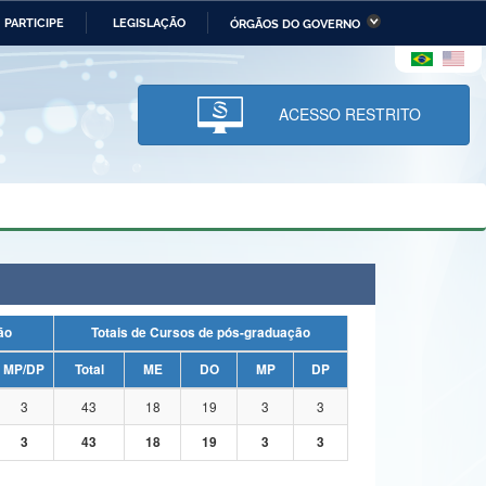
PARTICIPE
LEGISLAÇÃO
ÓRGÃOS DO GOVERNO
stério da Economia
Ministério da Infraestrutura
stério de Minas e Energia
Ministério da Ciência,
Tecnologia, Inovações e
ACESSO RESTRITO
Comunicações
tério da Mulher, da Família
Secretaria-Geral
s Direitos Humanos
lto
uação
Totais de Cursos de pós-graduação
MP/DP
Total
ME
DO
MP
DP
3
43
18
19
3
3
3
43
18
19
3
3