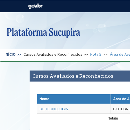
Casa Civil
Ministério da Justiça e
Segurança Pública
Ministério da Agricultura,
Ministério da Educação
Pecuária e Abastecimento
Ministério do Meio Ambiente
Ministério do Turismo
INÍCIO
Cursos Avaliados e Reconhecidos
Nota 5
Área de Ava
Secretaria de Governo
Gabinete de Segurança
Institucional
Cursos Avaliados e Reconhecidos
Nome
Área de A
BIOTECNOLOGIA
BIOTECN
Totais