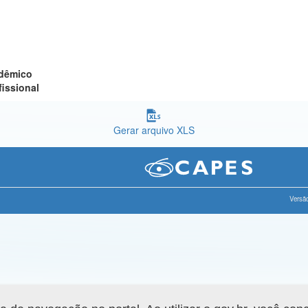
adêmico
fissional
Gerar arquivo XLS
Versão