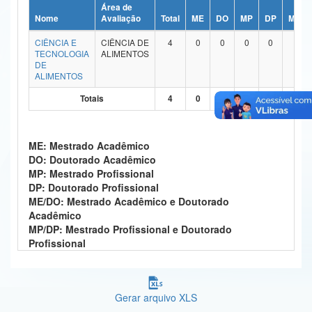
Área de
Ministério da Ciência, Tecnologia, Inovações e Comunicações
Nome
Avaliação
Total
ME
DO
MP
DP
ME/D
CIÊNCIA E
CIÊNCIA DE
4
0
0
0
0
4
Ministério do Meio Ambiente
TECNOLOGIA
ALIMENTOS
DE
Ministério do Turismo
ALIMENTOS
Totais
4
0
0
0
0
4
Ministério do Desenvolvimento Regional
Controladoria-Geral da União
ME: Mestrado Acadêmico
Ministério da Mulher, da Família e dos Direitos Humanos
DO: Doutorado Acadêmico
MP: Mestrado Profissional
Secretaria-Geral
DP: Doutorado Profissional
ME/DO: Mestrado Acadêmico e Doutorado
Secretaria de Governo
Acadêmico
MP/DP: Mestrado Profissional e Doutorado
Gabinete de Segurança Institucional
Profissional
Advocacia-Geral da União
Gerar arquivo XLS
Banco Central do Brasil