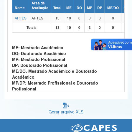
Área de
Ministério da Ciência, Tecnologia, Inovações e Comunicações
Nome
Avaliação
Total
ME
DO
MP
DP
ME/DO
MP/
ARTES
ARTES
13
10
0
3
0
0
0
Ministério do Meio Ambiente
Totais
13
10
0
3
0
0
0
Ministério do Turismo
Ministério do Desenvolvimento Regional
ME: Mestrado Acadêmico
DO: Doutorado Acadêmico
Controladoria-Geral da União
MP: Mestrado Profissional
DP: Doutorado Profissional
Ministério da Mulher, da Família e dos Direitos Humanos
ME/DO: Mestrado Acadêmico e Doutorado
Acadêmico
Secretaria-Geral
MP/DP: Mestrado Profissional e Doutorado
Profissional
Secretaria de Governo
Gabinete de Segurança Institucional
Gerar arquivo XLS
Advocacia-Geral da União
Banco Central do Brasil