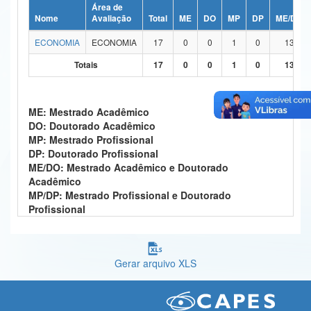
Área de
Ministério da Ciência, Tecnologia, Inovações e Comunicações
Nome
Avaliação
Total
ME
DO
MP
DP
ME/DO
ECONOMIA
ECONOMIA
17
0
0
1
0
13
Ministério do Meio Ambiente
Totais
17
0
0
1
0
13
Ministério do Turismo
Ministério do Desenvolvimento Regional
ME: Mestrado Acadêmico
DO: Doutorado Acadêmico
Controladoria-Geral da União
MP: Mestrado Profissional
DP: Doutorado Profissional
Ministério da Mulher, da Família e dos Direitos Humanos
ME/DO: Mestrado Acadêmico e Doutorado
Acadêmico
Secretaria-Geral
MP/DP: Mestrado Profissional e Doutorado
Profissional
Secretaria de Governo
Gabinete de Segurança Institucional
Gerar arquivo XLS
Advocacia-Geral da União
Banco Central do Brasil