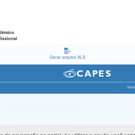
adêmico
fissional
Gerar arquivo XLS
Versão