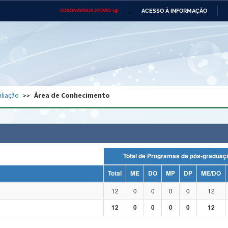
ACESSO À INFORMAÇÃO
CORONAVÍRUS (COVID-19)
Ministério da Defesa
Ministério das Relações
Mini
Exteriores
IR
PARA
O
CONTEÚDO
Ministério da Cidadania
Ministério da Saúde
Mini
Ministério do Desenvolvimento
Controladoria-Geral da União
Minis
Regional
e do
liação
Área de Conhecimento
Advocacia-Geral da União
Banco Central do Brasil
Plana
Total de Programas de pós-grad
Total
ME
DO
MP
DP
ME/DO
12
0
0
0
0
12
12
0
0
0
0
12