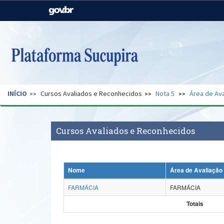
Casa Civil
Ministério da Justiça e
Segurança Pública
Ministério da Agricultura,
Ministério da Educação
Pecuária e Abastecimento
Ministério do Meio Ambiente
Ministério do Turismo
INÍCIO
Cursos Avaliados e Reconhecidos
Nota 5
Área de Ava
Secretaria de Governo
Gabinete de Segurança
Institucional
Cursos Avaliados e Reconhecidos
Nome
Área de Avaliação
FARMÁCIA
FARMÁCIA
Totais