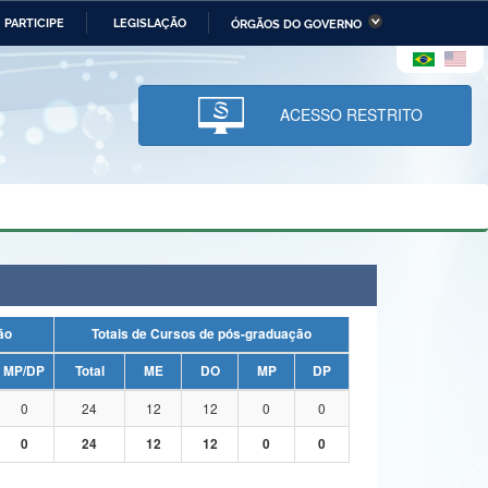
PARTICIPE
LEGISLAÇÃO
ÓRGÃOS DO GOVERNO
stério da Economia
Ministério da Infraestrutura
stério de Minas e Energia
Ministério da Ciência,
Tecnologia, Inovações e
ACESSO RESTRITO
Comunicações
tério da Mulher, da Família
Secretaria-Geral
s Direitos Humanos
lto
uação
Totais de Cursos de pós-graduação
MP/DP
Total
ME
DO
MP
DP
0
24
12
12
0
0
0
24
12
12
0
0