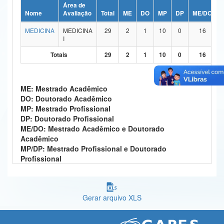
Área de
Ministério da Ciência, Tecnologia, Inovações e Comunicações
Nome
Avaliação
Total
ME
DO
MP
DP
ME/DO
MEDICINA
MEDICINA
29
2
1
10
0
16
Ministério do Meio Ambiente
I
Ministério do Turismo
Totais
29
2
1
10
0
16
Ministério do Desenvolvimento Regional
ME: Mestrado Acadêmico
Controladoria-Geral da União
DO: Doutorado Acadêmico
MP: Mestrado Profissional
Ministério da Mulher, da Família e dos Direitos Humanos
DP: Doutorado Profissional
ME/DO: Mestrado Acadêmico e Doutorado
Secretaria-Geral
Acadêmico
MP/DP: Mestrado Profissional e Doutorado
Secretaria de Governo
Profissional
Gabinete de Segurança Institucional
Advocacia-Geral da União
Gerar arquivo XLS
Banco Central do Brasil