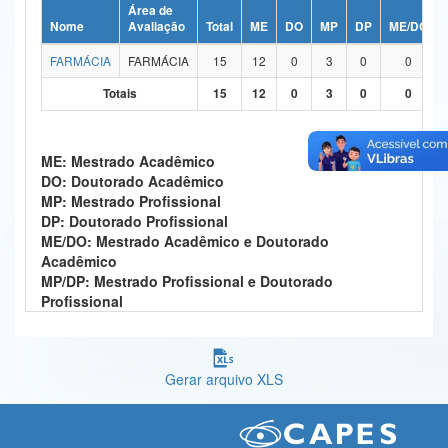
Área de
Ministério da Ciência, Tecnologia, Inovações e Comunicações
Nome
Avaliação
Total
ME
DO
MP
DP
ME/DO
FARMÁCIA
FARMÁCIA
15
12
0
3
0
0
Ministério do Meio Ambiente
Totais
15
12
0
3
0
0
Ministério do Turismo
Ministério do Desenvolvimento Regional
ME: Mestrado Acadêmico
DO: Doutorado Acadêmico
Controladoria-Geral da União
MP: Mestrado Profissional
DP: Doutorado Profissional
Ministério da Mulher, da Família e dos Direitos Humanos
ME/DO: Mestrado Acadêmico e Doutorado
Acadêmico
Secretaria-Geral
MP/DP: Mestrado Profissional e Doutorado
Profissional
Secretaria de Governo
Gabinete de Segurança Institucional
Gerar arquivo XLS
Advocacia-Geral da União
Banco Central do Brasil