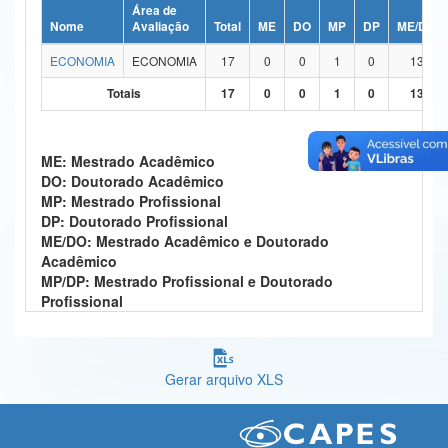
Área de
Ministério da Ciência, Tecnologia, Inovações e Comunicações
Nome
Avaliação
Total
ME
DO
MP
DP
ME/DO
ECONOMIA
ECONOMIA
17
0
0
1
0
13
Ministério do Meio Ambiente
Totais
17
0
0
1
0
13
Ministério do Turismo
Ministério do Desenvolvimento Regional
ME: Mestrado Acadêmico
DO: Doutorado Acadêmico
Controladoria-Geral da União
MP: Mestrado Profissional
DP: Doutorado Profissional
Ministério da Mulher, da Família e dos Direitos Humanos
ME/DO: Mestrado Acadêmico e Doutorado
Acadêmico
Secretaria-Geral
MP/DP: Mestrado Profissional e Doutorado
Profissional
Secretaria de Governo
Gabinete de Segurança Institucional
Gerar arquivo XLS
Advocacia-Geral da União
Banco Central do Brasil