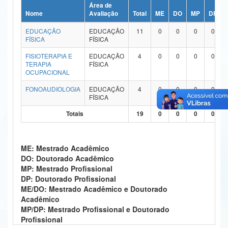
Área de
Ministério da Ciência, Tecnologia, Inovações e Comunicações
Nome
Avaliação
Total
ME
DO
MP
DP
EDUCAÇÃO
EDUCAÇÃO
11
0
0
0
0
Ministério do Meio Ambiente
FÍSICA
FÍSICA
Ministério do Turismo
FISIOTERAPIA E
EDUCAÇÃO
4
0
0
0
0
TERAPIA
FÍSICA
OCUPACIONAL
Ministério do Desenvolvimento Regional
FONOAUDIOLOGIA
EDUCAÇÃO
4
0
0
0
0
Controladoria-Geral da União
FÍSICA
Totais
19
0
0
0
0
Ministério da Mulher, da Família e dos Direitos Humanos
Secretaria-Geral
ME: Mestrado Acadêmico
Secretaria de Governo
DO: Doutorado Acadêmico
MP: Mestrado Profissional
Gabinete de Segurança Institucional
DP: Doutorado Profissional
ME/DO: Mestrado Acadêmico e Doutorado
Advocacia-Geral da União
Acadêmico
MP/DP: Mestrado Profissional e Doutorado
Banco Central do Brasil
Profissional