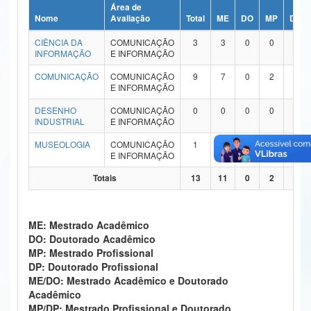
Área de
Ministério da Ciência, Tecnologia, Inovações e Comunicações
Nome
Avaliação
Total
ME
DO
MP
DP
CIÊNCIA DA
COMUNICAÇÃO
3
3
0
0
0
Ministério do Meio Ambiente
INFORMAÇÃO
E INFORMAÇÃO
Ministério do Turismo
COMUNICAÇÃO
COMUNICAÇÃO
9
7
0
2
0
E INFORMAÇÃO
Ministério do Desenvolvimento Regional
DESENHO
COMUNICAÇÃO
0
0
0
0
0
INDUSTRIAL
E INFORMAÇÃO
Controladoria-Geral da União
MUSEOLOGIA
COMUNICAÇÃO
1
1
0
0
0
E INFORMAÇÃO
Ministério da Mulher, da Família e dos Direitos Humanos
Totais
13
11
0
2
0
Secretaria-Geral
Secretaria de Governo
ME: Mestrado Acadêmico
DO: Doutorado Acadêmico
Gabinete de Segurança Institucional
MP: Mestrado Profissional
DP: Doutorado Profissional
Advocacia-Geral da União
ME/DO: Mestrado Acadêmico e Doutorado
Acadêmico
Banco Central do Brasil
MP/DP: Mestrado Profissional e Doutorado