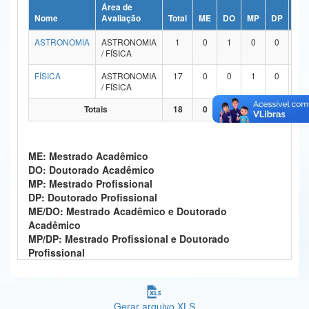
Área de
Ministério da Ciência, Tecnologia, Inovações e Comunicações
Nome
Avaliação
Total
ME
DO
MP
DP
ME
ASTRONOMIA
ASTRONOMIA
1
0
1
0
0
Ministério do Meio Ambiente
/ FÍSICA
Ministério do Turismo
FÍSICA
ASTRONOMIA
17
0
0
1
0
1
/ FÍSICA
Ministério do Desenvolvimento Regional
Totais
18
0
1
1
0
1
Controladoria-Geral da União
ME: Mestrado Acadêmico
Ministério da Mulher, da Família e dos Direitos Humanos
DO: Doutorado Acadêmico
MP: Mestrado Profissional
Secretaria-Geral
DP: Doutorado Profissional
ME/DO: Mestrado Acadêmico e Doutorado
Secretaria de Governo
Acadêmico
MP/DP: Mestrado Profissional e Doutorado
Gabinete de Segurança Institucional
Profissional
Advocacia-Geral da União
Banco Central do Brasil
Gerar arquivo XLS